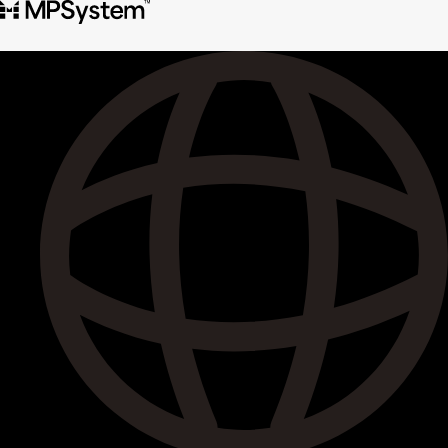
콘
텐
츠
로
건
너
뛰
기