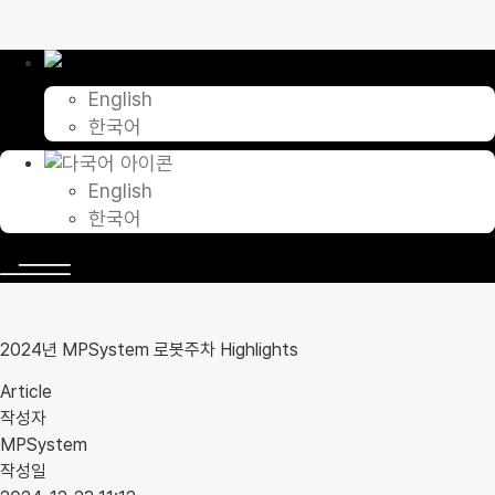
콘
텐
츠
로
English
건
한국어
너
뛰
기
English
한국어
2024년 MPSystem 로봇주차 Highlights
Article
작성자
MPSystem
작성일