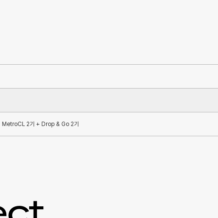
 + MetroCL 2기 + Drop & Go 2기
ect