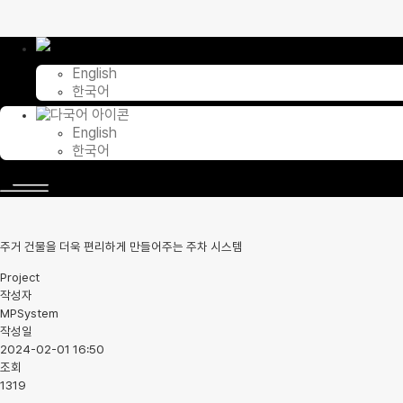
콘
텐
츠
English
로
한국어
건
너
English
뛰
한국어
기
주거 건물을 더욱 편리하게 만들어주는 주차 시스템
Project
작성자
MPSystem
작성일
2024-02-01 16:50
조회
1319