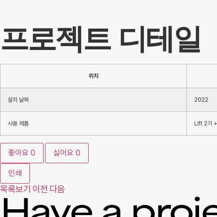
프로젝트 디테일
위치
설치 날짜
2022
사용 제품
Lift 2기
좋아요
0
싫어요
0
인쇄
목록보기
이전
다음
Have a proj