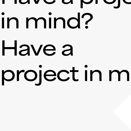
in mind?
Have a
project in 