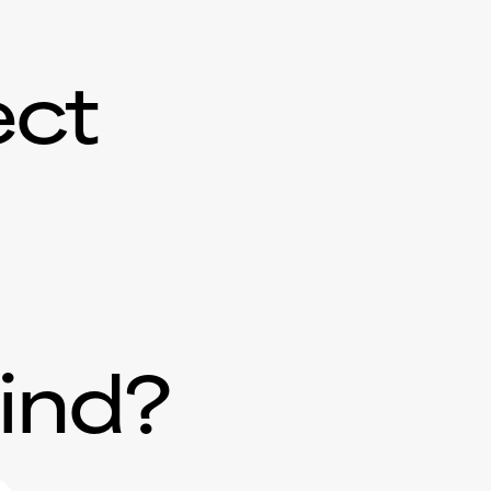
ect
mind?