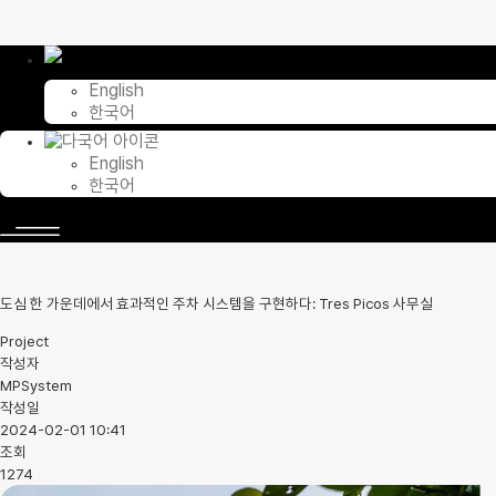
콘
텐
츠
English
로
한국어
건
너
English
뛰
한국어
기
도심 한 가운데에서 효과적인 주차 시스템을 구현하다: Tres Picos 사무실
Project
작성자
MPSystem
작성일
2024-02-01 10:41
조회
1274