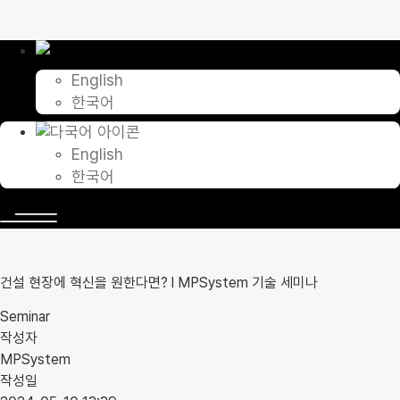
콘
텐
츠
로
English
건
한국어
너
뛰
기
English
한국어
건설 현장에 혁신을 원한다면? l MPSystem 기술 세미나
Seminar
작성자
MPSystem
작성일