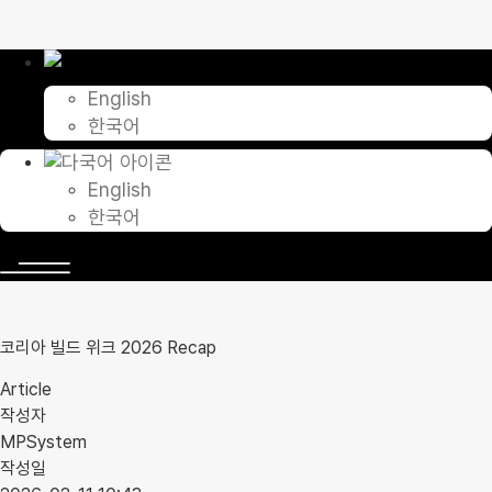
콘
텐
츠
로
English
건
한국어
너
뛰
기
English
한국어
코리아 빌드 위크 2026 Recap
Article
작성자
MPSystem
작성일