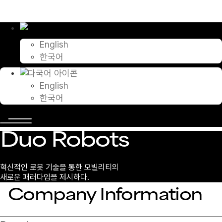
콘
텐
츠
로
English
건
한국어
너
뛰
기
English
한국어
Duo Robots
혁신적인 로봇 기술을 통한 모빌리티의
새로운 패러다임을 제시하다.
Company Information