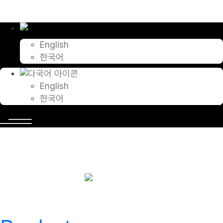
콘
텐
츠
로
English
건
한국어
너
뛰
기
English
한국어
Solutions
최첨단 주차 로봇 시스템을 제공하는 글로벌 브랜드입니다. 전세계의 주
차 로봇 시스템을 선도해온
은 앞으로도 더 큰 가치를 창출할 가능성을
선보입니다.