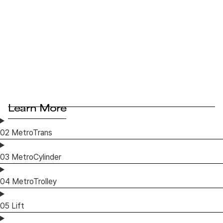
Learn More
02
MetroTrans
03
MetroCylinder
04
MetroTrolley
05
Lift