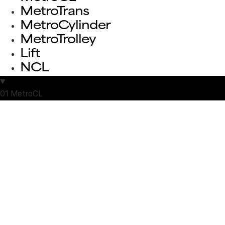
MetroTrans
MetroCylinder
MetroTrolley
Lift
NCL
01
MetroCL