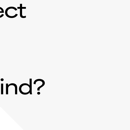
ect
mind?