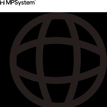
콘
텐
츠
로
건
너
뛰
기