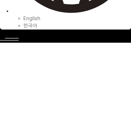
English
한국어
Press
English