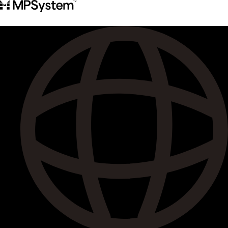
콘
텐
츠
로
건
너
뛰
기