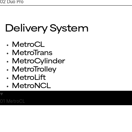
02
Duo Pro
Delivery System
MetroCL
MetroTrans
MetroCylinder
MetroTrolley
MetroLift
MetroNCL
01
MetroCL