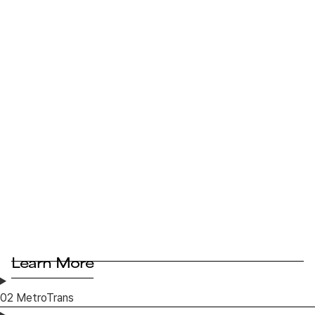
Learn More
02
MetroTrans